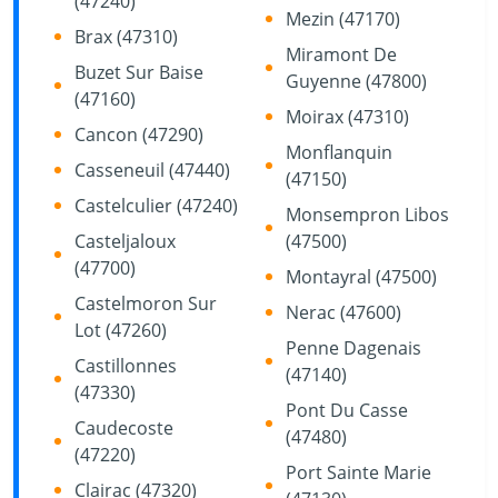
(47240)
Mezin (47170)
Brax (47310)
Miramont De
Buzet Sur Baise
Guyenne (47800)
(47160)
Moirax (47310)
Cancon (47290)
Monflanquin
Casseneuil (47440)
(47150)
Castelculier (47240)
Monsempron Libos
Casteljaloux
(47500)
(47700)
Montayral (47500)
Castelmoron Sur
Nerac (47600)
Lot (47260)
Penne Dagenais
Castillonnes
(47140)
(47330)
Pont Du Casse
Caudecoste
(47480)
(47220)
Port Sainte Marie
Clairac (47320)