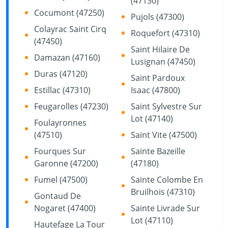
(47130)
Cocumont (47250)
Pujols (47300)
Colayrac Saint Cirq
Roquefort (47310)
(47450)
Saint Hilaire De
Damazan (47160)
Lusignan (47450)
Duras (47120)
Saint Pardoux
Estillac (47310)
Isaac (47800)
Feugarolles (47230)
Saint Sylvestre Sur
Lot (47140)
Foulayronnes
(47510)
Saint Vite (47500)
Fourques Sur
Sainte Bazeille
Garonne (47200)
(47180)
Fumel (47500)
Sainte Colombe En
Bruilhois (47310)
Gontaud De
Nogaret (47400)
Sainte Livrade Sur
Lot (47110)
Hautefage La Tour